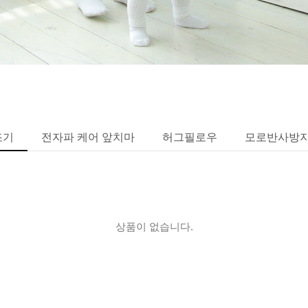
조기
전자파 케어 앞치마
허그필로우
모로반사방지
상품이 없습니다.