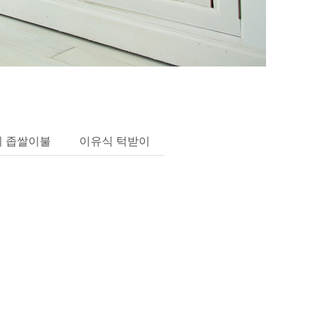
 좁쌀이불
이유식 턱받이