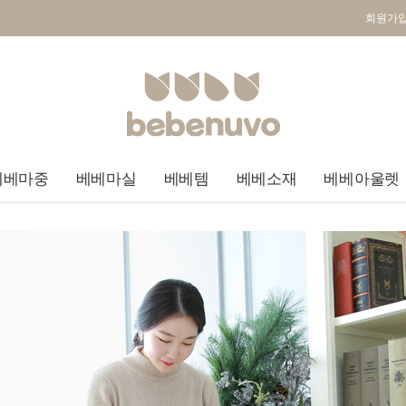
회원가
베베마중
베베마실
베베템
베베소재
베베아울렛