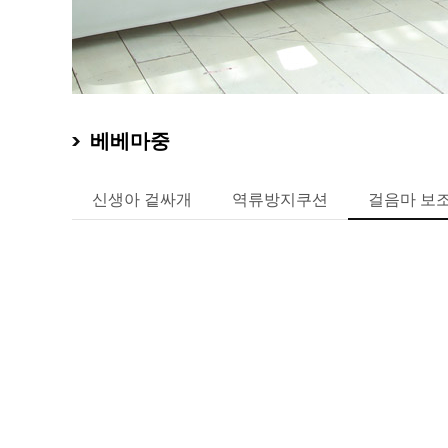
베베마중
신생아 겉싸개
역류방지쿠션
걸음마 보