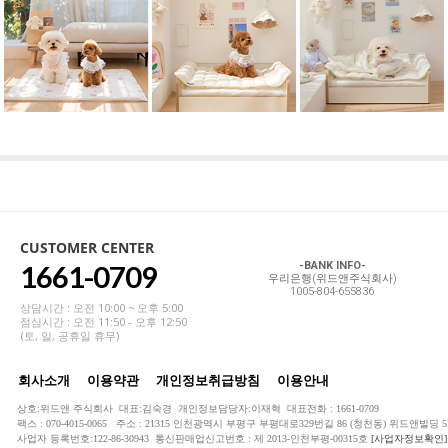
CUSTOMER CENTER
1661-0709
-BANK INFO-
우리은행(위드앤주식회사)
1005-804-655836
상담시간 : 오전 10:00 ~ 오후 5:00
점심시간 : 오전 11:50 - 오후 12:50
(토, 일, 공휴일 휴무)
회사소개
이용약관
개인정보취급방침
이용안내
상호:위드앤 주식회사 대표:김숙경 개인정보담당자:이재혁 대표전화 : 1661-0709
팩스 : 070-4015-0065 주소 : 21315 인천광역시 부평구 부평대로329번길 86 (청천동) 위드앤빌딩 5
사업자 등록번호:122-86-30943 통신판매업신고번호 : 제 2013-인천부평-00315호
[사업자정보확인]