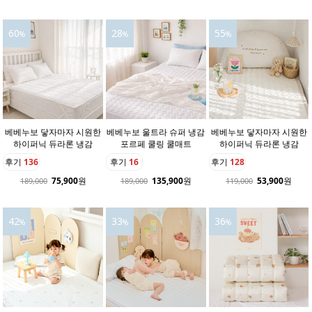
60
28
55
%
%
%
베베누보 닿자마자 시원한
베베누보 울트라 슈퍼 냉감
베베누보 닿자마자 시원한
하이퍼닉 듀라론 냉감
포르페 쿨링 쿨매트
하이퍼닉 듀라론 냉감
후기
136
후기
16
후기
128
75,900
원
135,900
원
53,900
원
189,000
189,000
119,000
42
33
36
%
%
%