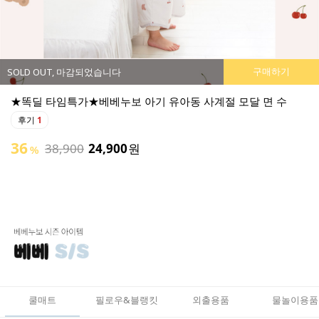
구매하기
SOLD OUT, 마감되었습니다
★똑딜 타임특가★베베누보 아기 유아동 사계절 모달 면 수
후기
1
36
38,900
24,900
원
%
쿨매트
필로우&블랭킷
외출용품
물놀이용품