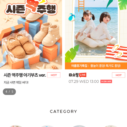
5
/
5