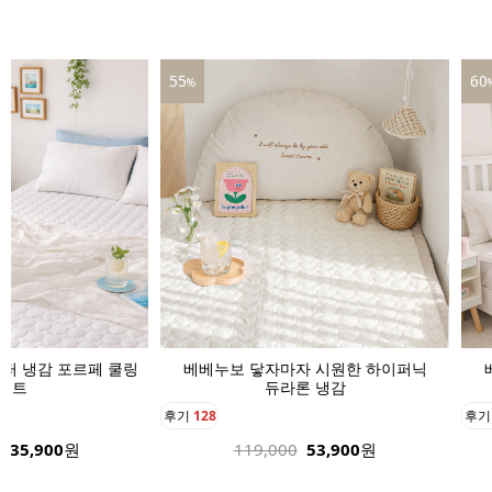
55
60
%
퍼 냉감 포르페 쿨링
베베누보 닿자마자 시원한 하이퍼닉
매트
듀라론 냉감
후기
128
후
135,900
원
119,000
53,900
원