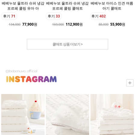
베베누보 울트라 슈퍼 냉감
베베누보 울트라 슈퍼 냉감
베베누보 아이스 인견 여름
포르페 쿨링 유아 아
포르페 쿨링 쿨매트
아기 쿨매트
후기
71
후기
33
후기
402
77,900
원
112,900
원
55,900
원
134,000
169,000
88,000
쿨매트 상품 더보기 >