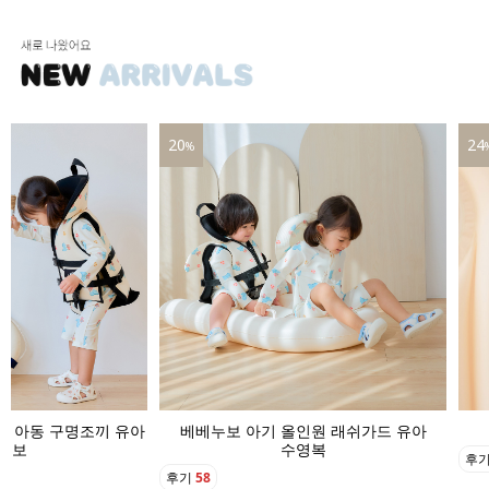
20
24
%
기 아동 구명조끼 유아
베베누보 아기 올인원 래쉬가드 유아
영보
수영복
후
후기
58