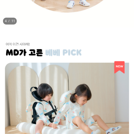
5
/
11