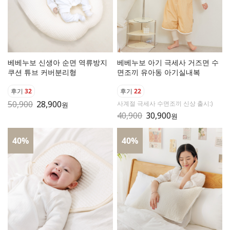
베베누보 신생아 순면 역류방지
베베누보 아기 극세사 거즈면 수
쿠션 튜브 커버분리형
면조끼 유아동 아기실내복
후기
32
후기
22
50,900
28,900
사계절 극세사 수면조끼 신상 출시:)
원
40,900
30,900
원
40
%
40
%