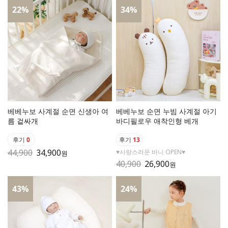
22
%
34
%
베베누보 사계절 순면 신생아 여
베베누보 순면 누빔 사계절 아기
름 겉싸개
바디필로우 애착인형 베개
후기
0
후기
13
44,900
34,900
♥사랑스러운 바니 OPEN♥
원
40,900
26,900
원
43
%
24
%