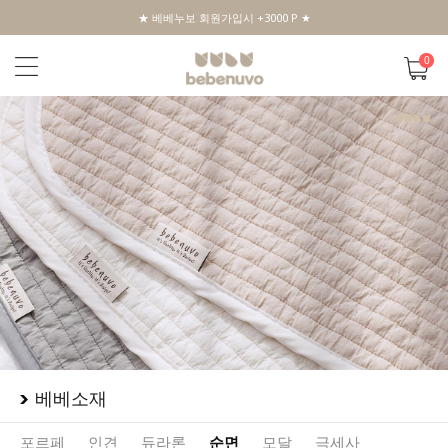
★ 베베누보 회원가입시 +3000 P ★
0
베베소재
포르페
인견
듀라론
순면
모달
극세사