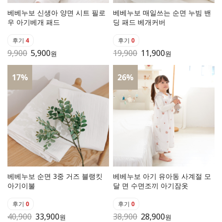
베베누보 신생아 양면 시트 필로
베베누보 매일쓰는 순면 누빔 밴
우 아기베개 패드
딩 패드 베개커버
후기
4
후기
0
9,900
5,900
19,900
11,900
원
원
17
%
26
%
베베누보 순면 3중 거즈 블랭킷
베베누보 아기 유아동 사계절 모
아기이불
달 면 수면조끼 아기잠옷
후기
0
후기
0
40,900
33,900
38,900
28,900
원
원