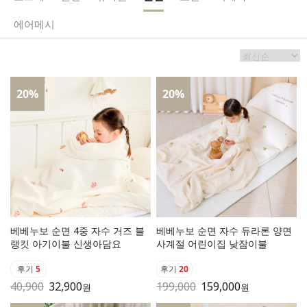
에어메시
20
%
20
%
베베누보 순면 4중 자수 거즈 블
베베누보 순면 자수 듀라론 양면
랭킷 아기이불 신생아담요
사계절 어린이집 낮잠이불
후기
5
후기
20
40,900
32,900
199,000
159,000
원
원