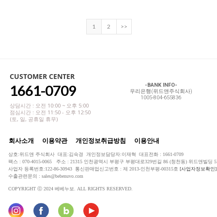
1
2
>>
CUSTOMER CENTER
1661-0709
-BANK INFO-
우리은행(위드앤주식회사)
1005-804-655836
상담시간 : 오전 10:00 ~ 오후 5:00
점심시간 : 오전 11:50 - 오후 12:50
(토, 일, 공휴일 휴무)
회사소개
이용약관
개인정보취급방침
이용안내
상호:위드앤 주식회사 대표:김숙경 개인정보담당자:이재혁 대표전화 : 1661-0709
팩스 : 070-4015-0065 주소 : 21315 인천광역시 부평구 부평대로329번길 86 (청천동) 위드앤빌딩 5
사업자 등록번호:122-86-30943 통신판매업신고번호 : 제 2013-인천부평-00315호
[사업자정보확인]
수출관련문의 : sales@bebenuvo.com
COPYRIGHT ⓒ 2024 베베누보. ALL RIGHTS RESERVED.