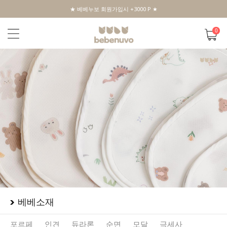
★ 베베누보 회원가입시 +3000 P ★
0
베베소재
포르페
인견
듀라론
순면
모달
극세사