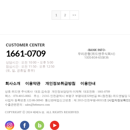
1
2
>>
CUSTOMER CENTER
1661-0709
-BANK INFO-
우리은행(위드앤주식회사)
1005-804-655836
상담시간 : 오전 10:00 ~ 오후 5:00
점심시간 : 오전 11:50 - 오후 12:50
(토, 일, 공휴일 휴무)
회사소개
이용약관
개인정보취급방침
이용안내
상호:위드앤 주식회사 대표:김숙경 개인정보담당자:이재혁 대표전화 : 1661-0709
팩스 : 070-4015-0065 주소 : 21315 인천광역시 부평구 부평대로329번길 86 (청천동) 위드앤빌딩 5
사업자 등록번호:122-86-30943 통신판매업신고번호 : 제 2013-인천부평-00315호
[사업자정보확인]
수출관련문의 : sales@bebenuvo.com
COPYRIGHT ⓒ 2024 베베누보. ALL RIGHTS RESERVED.