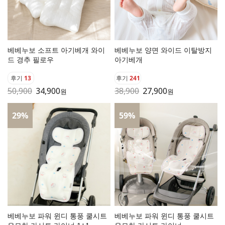
베베누보 소프트 아기베개 와이
베베누보 양면 와이드 이탈방지
드 경추 필로우
아기베개
후기
13
후기
241
50,900
34,900
38,900
27,900
원
원
29
%
59
%
베베누보 파워 윈디 통풍 쿨시트
베베누보 파워 윈디 통풍 쿨시트