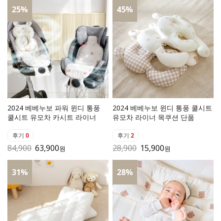
25
%
45
%
2024 베베누보 파워 윈디 통풍
2024 베베누보 윈디 통풍 쿨시트
쿨시트 유모차 카시트 라이너
유모차 라이너 목쿠션 단품
후기
0
후기
2
84,900
63,900
28,900
15,900
원
원
31
%
28
%