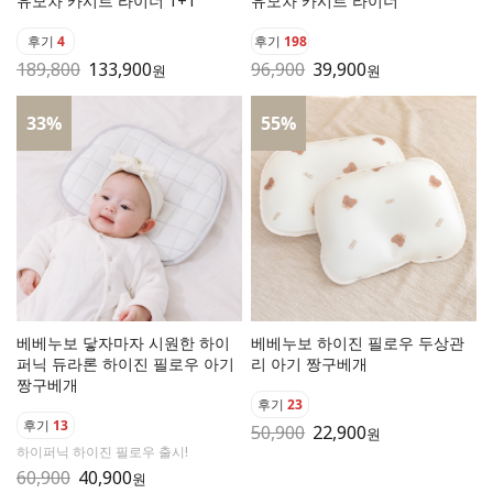
유모차 카시트 라이너 1+1
유모차 카시트 라이너
후기
4
후기
198
189,800
133,900
96,900
39,900
원
원
33
%
55
%
베베누보 닿자마자 시원한 하이
베베누보 하이진 필로우 두상관
퍼닉 듀라론 하이진 필로우 아기
리 아기 짱구베개
짱구베개
후기
23
후기
13
50,900
22,900
원
하이퍼닉 하이진 필로우 출시!
60,900
40,900
원