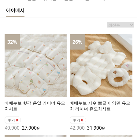
에어메시
32
%
26
%
베베누보 핫팩 온열 라이너 유모
베베누보 자수 뽀글이 양면 유모
차시트
차 라이너 유모차시트
후기
0
후기
0
40,900
27,900
42,900
31,900
원
원