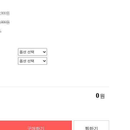
8,900원
2,900원
%
0
원
구매하기
찜하기