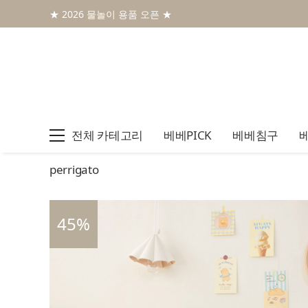
★ 2026 물놀이 용품 오픈 ★
전체 카테고리
베베PICK
베베침구
perrigato
45
%