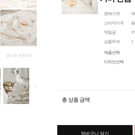
판매가격
1
소비자가격
2
적립금
1
상품무게
1
제품선택
디자인선택
총 상품 금액
장바구니 담기