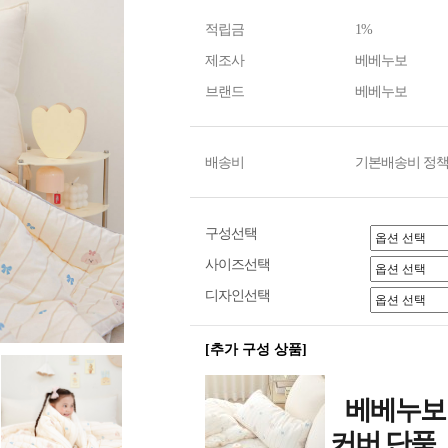
적립금
1%
제조사
베베누보
브랜드
베베누보
배송비
기본배송비 정책
구성선택
사이즈선택
디자인선택
[추가 구성 상품]
베베누보 
커버 단품