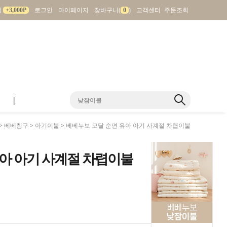
입
+3,000P
로그인
마이페이지
장바구니(
0
)
고객센터
주문조회
|
>
베베침구
>
아기이불
> 베베누보 모달 순면 유아 아기 사계절 차렵이불
유아 아기 사계절 차렵이불