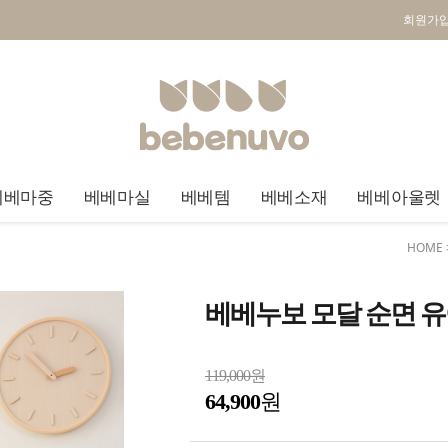
회원가
베베마중
베베마실
베베템
베베소재
베베아울렛
HOME
베베누보 모달 순면 
119,000원
64,900
원