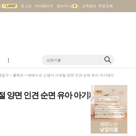
입
+3,000P
로그인
마이페이지
장바구니(
0
)
고객센터
주문조회
|
베침구
>
쿨매트
> 베베누보 신생아 사계절 양면 인견 순면 유아 아기패드
 양면 인견 순면 유아 아기패