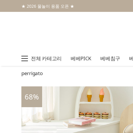
★ 2026 물놀이 용품 오픈 ★
전체 카테고리
베베PICK
베베침구
perrigato
68
%