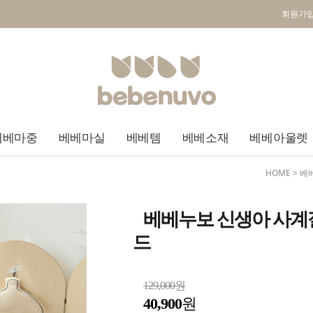
회원가
베베마중
베베마실
베베템
베베소재
베베아울렛
HOME
>
베
베베누보 신생아 사계절
드
129,000원
40,900
원