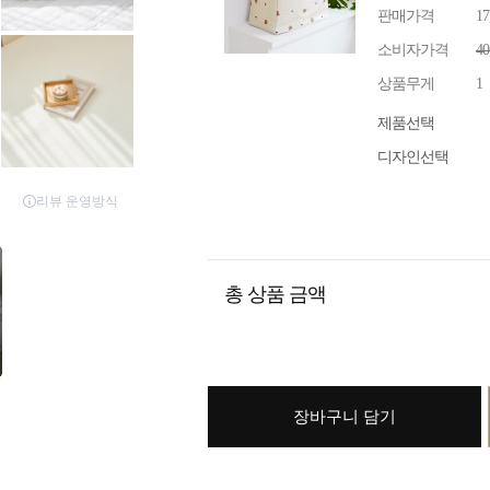
판매가격
1
소비자가격
4
상품무게
1
제품선택
디자인선택
총 상품 금액
장바구니 담기