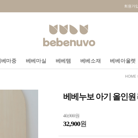
회원가
베베마중
베베마실
베베템
베베소재
베베아울렛
HOME
베베누보 아기 올인원
40,900원
32,900
원