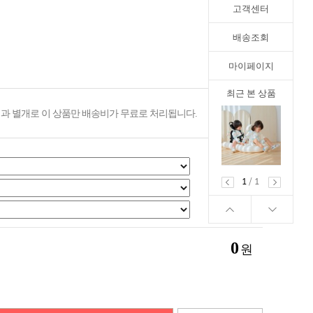
고객센터
배송조회
마이페이지
최근 본 상품
과 별개로 이 상품만 배송비가 무료로 처리됩니다.
1
/
1
0
원