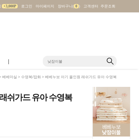
입
+3,000P
로그인
마이페이지
장바구니(
0
)
고객센터
주문조회
|
>
베베마실
>
수영복/잡화
> 베베누보 아기 올인원 래쉬가드 유아 수영복
 래쉬가드 유아 수영복