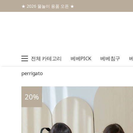
★ 2026 물놀이 용품 오픈 ★
전체 카테고리
베베PICK
베베침구
perrigato
20
%