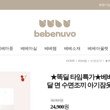
회원가
베베마중
베베마실
베베템
베베소재
베베아울렛
HOME
>
베베템
>
수면조끼
> ★
★똑딜 타임특가★베베
달 면 수면조끼 아기잠
38,900원
24,900
원