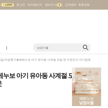
입
+3,000P
로그인
마이페이지
장바구니(
0
)
고객센터
주문조회
|
똑딜 타임특가★베베누보 아기 유아동 사계절 모달 면 수면조끼 아기잠옷
누보 아기 유아동 사계절 모
옷