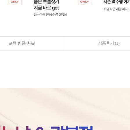
교환·반품·환불
상품후기
(1)