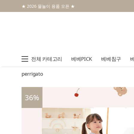
★ 2026 물놀이 용품 오픈 ★
전체 카테고리
베베PICK
베베침구
perrigato
36
%