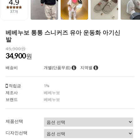
베베누보 통통 스니커즈 유아 운동화 아기신
발
45,900원
34,900
원
배송비
개별(단품무료)
지역별
적립금
1%
제조사
베베누보
브랜드
베베누보
제품선택
디자인선택