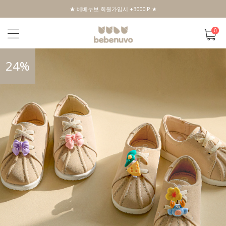
★ 베베누보 회원가입시 +3000 P ★
0
24
%