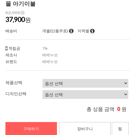
물 아기이불
62,900원
37,900
원
배송비
개별(단품무료)
지역별
적립금
1%
제조사
베베누보
브랜드
베베누보
제품선택
디자인선택
0
총 상품 금액
원
구매하기
장바구니
찜