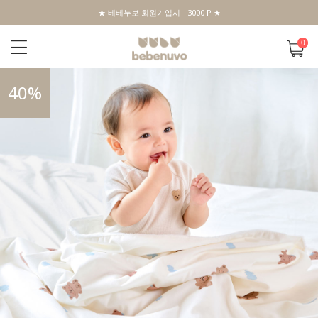
★ 베베누보 회원가입시 +3000 P ★
0
40
%