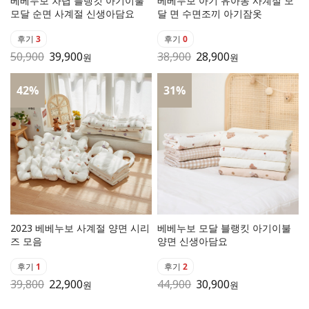
베베누보 차렵 블랭킷 아기이불
베베누보 아기 유아동 사계절 모
모달 순면 사계절 신생아담요
달 면 수면조끼 아기잠옷
후기
3
후기
0
50,900
39,900
38,900
28,900
원
원
42
%
31
%
2023 베베누보 사계절 양면 시리
베베누보 모달 블랭킷 아기이불
즈 모음
양면 신생아담요
후기
1
후기
2
39,800
22,900
44,900
30,900
원
원