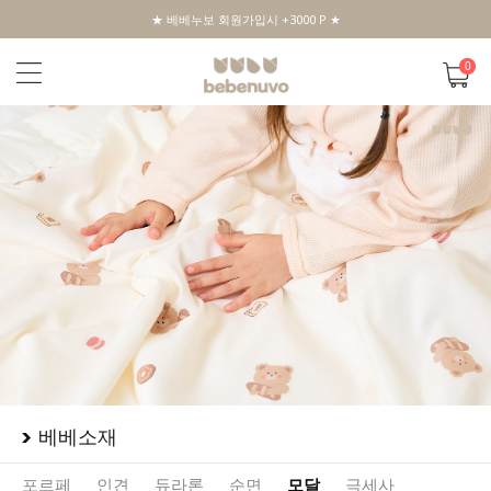
★ 베베누보 회원가입시 +3000 P ★
0
베베소재
포르페
인견
듀라론
순면
모달
극세사