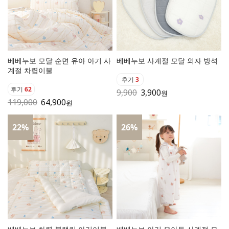
베베누보 모달 순면 유아 아기 사
베베누보 사계절 모달 의자 방석
계절 차렵이불
후기
3
후기
62
9,900
3,900
원
119,000
64,900
원
22
%
26
%