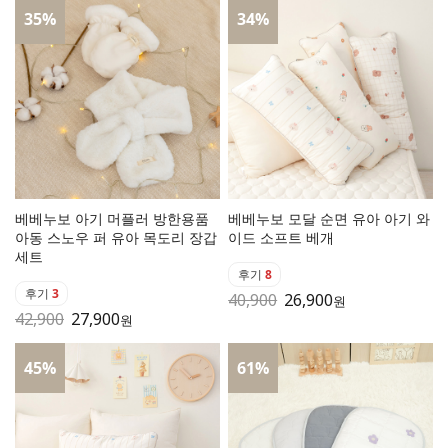
35
%
34
%
베베누보 아기 머플러 방한용품
베베누보 모달 순면 유아 아기 와
아동 스노우 퍼 유아 목도리 장갑
이드 소프트 베개
세트
후기
8
후기
3
40,900
26,900
원
42,900
27,900
원
45
%
61
%