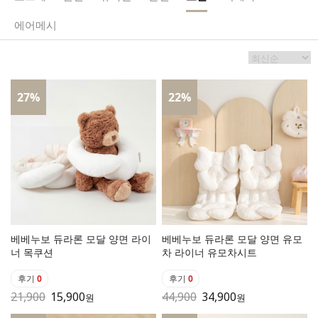
에어메시
27
%
22
%
베베누보 듀라론 모달 양면 라이
베베누보 듀라론 모달 양면 유모
너 목쿠션
차 라이너 유모차시트
후기
0
후기
0
21,900
15,900
44,900
34,900
원
원